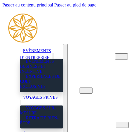
Passer au contenu principal
Passer au pied de page
EVÈNEMENTS
EVÈNEMENTS
D’ENTREPRISE
D’ENTREPRISE
ÉVÉNEMENTS
ÉVÉNEMENTS BUSINES
BUSINESS ET
ET INCENTIVE
INCENTIVE
EXPÉRIENCES DE GOL
EXPÉRIENCES DE
EXCLUSIVES
GOLF
VOYAGES PRIVÉS
EXCLUSIVES
VOYAGES SUR-
VOYAGES PRIVÉS
MESURE
RETRAITE BIEN-ÊTRE
VOYAGES SUR-
MESURE
À PROPOS DE NOUS
RETRAITE BIEN-
NOUS CONTACTER
ÊTRE
FRENCH
ENGLISH